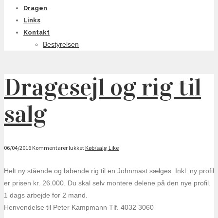
Dragen
Links
Kontakt
Bestyrelsen
Dragesejl og rig til
salg
06/04/2016
Kommentarer lukket
til
Køb/salg
Like
Dragesejl
og
Helt ny stående og løbende rig til en Johnmast sælges. Inkl. ny profil
rig
er prisen kr. 26.000. Du skal selv montere delene på den nye profil.
til
salg
1 dags arbejde for 2 mand.
Henvendelse til Peter Kampmann Tlf. 4032 3060