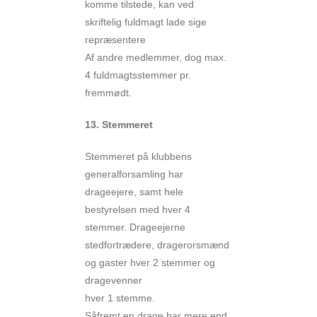
komme tilstede, kan ved
skriftelig fuldmagt lade sige
repræsentere
Af andre medlemmer, dog max.
4 fuldmagtsstemmer pr.
fremmødt.
13. Stemmeret
Stemmeret på klubbens
generalforsamling har
drageejere, samt hele
bestyrelsen med hver 4
stemmer. Drageejerne
stedfortrædere, dragerorsmænd
og gaster hver 2 stemmer og
dragevenner
hver 1 stemme.
Såfremt en drage har mere end