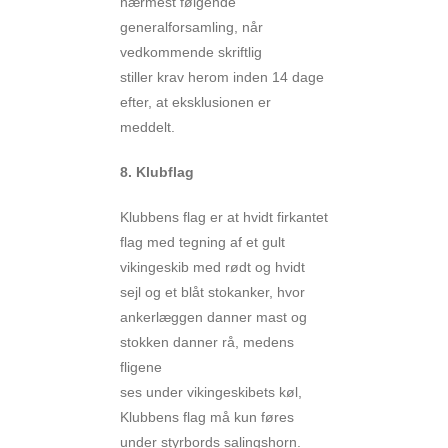
nærmest følgende
generalforsamling, når
vedkommende skriftlig
stiller krav herom inden 14 dage
efter, at eksklusionen er
meddelt.
8. Klubflag
Klubbens flag er at hvidt firkantet
flag med tegning af et gult
vikingeskib med rødt og hvidt
sejl og et blåt stokanker, hvor
ankerlæggen danner mast og
stokken danner rå, medens
fligene
ses under vikingeskibets køl,
Klubbens flag må kun føres
under styrbords salingshorn.