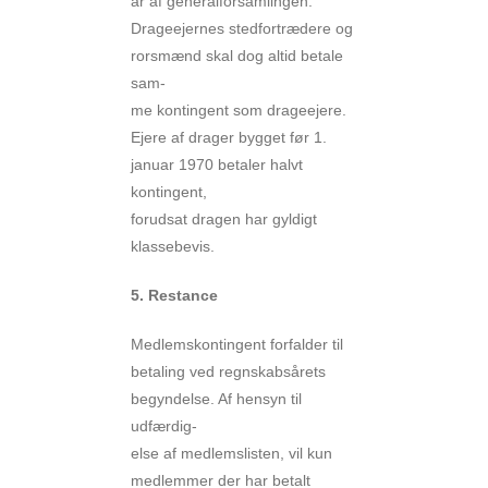
år af generalforsamlingen.
Drageejernes stedfortrædere og
rorsmænd skal dog altid betale
sam-
me kontingent som drageejere.
Ejere af drager bygget før 1.
januar 1970 betaler halvt
kontingent,
forudsat dragen har gyldigt
klassebevis.
5. Restance
Medlemskontingent forfalder til
betaling ved regnskabsårets
begyndelse. Af hensyn til
udfærdig-
else af medlemslisten, vil kun
medlemmer der har betalt