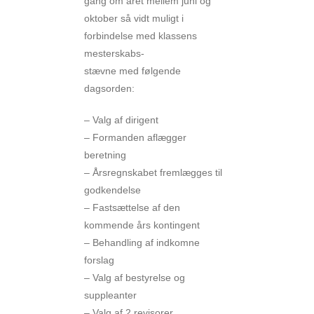
gang om året mellem juni og
oktober så vidt muligt i
forbindelse med klassens
mesterskabs-
stævne med følgende
dagsorden:
– Valg af dirigent
– Formanden aflægger
beretning
– Årsregnskabet fremlægges til
godkendelse
– Fastsættelse af den
kommende års kontingent
– Behandling af indkomne
forslag
– Valg af bestyrelse og
suppleanter
– Valg af 2 revisorer