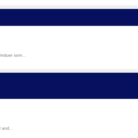
induer som...
 and...