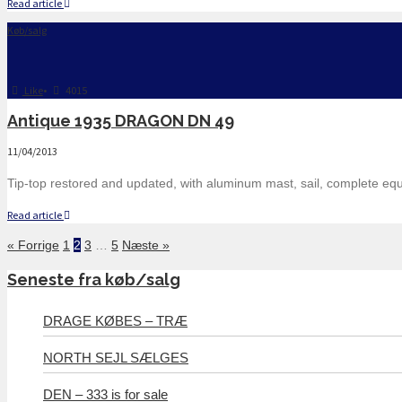
Read article
Køb/salg
Like
•
4015
Antique 1935 DRAGON DN 49
11/04/2013
Tip-top restored and updated, with aluminum mast, sail, complete equ
Read article
« Forrige
1
2
3
…
5
Næste »
Seneste fra køb/salg
DRAGE KØBES – TRÆ
NORTH SEJL SÆLGES
DEN – 333 is for sale