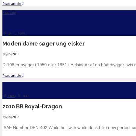
Read article
Køb/salg
1
•
6866
Moden dame søger ung elsker
30/05/2013
D-108 er bygget i 1950 eller 1951 i Helsingør af en bådebygger hvis n
Read article
Like
•
3643
2010 BB Royal-Dragon
29/05/2013
ISAF Number DEN-402 White hull with white deck Like new perfect con