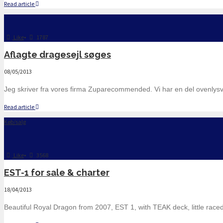
Read article
Like
•
1787
Aflagte dragesejl søges
08/05/2013
Jeg skriver fra vores firma Zuparecommended. Vi har en del ovenlysv
Read article
Køb/salg
Like
•
3568
EST-1 for sale & charter
18/04/2013
Beautiful Royal Dragon from 2007, EST 1, with TEAK deck, little raced