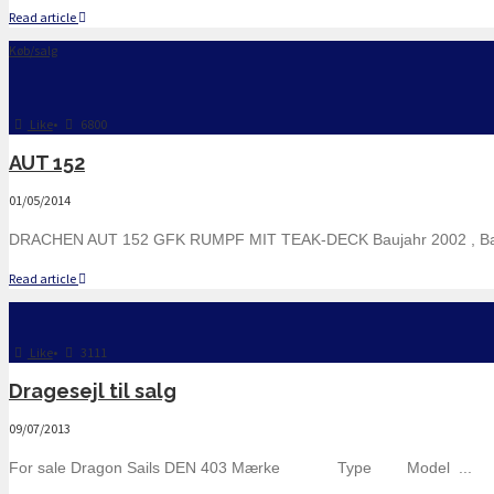
Read article
Køb/salg
Like
•
6800
AUT 152
01/05/2014
DRACHEN AUT 152 GFK RUMPF MIT TEAK-DECK Baujahr 2002 , Bau 
Read article
Like
•
3111
Dragesejl til salg
09/07/2013
For sale Dragon Sails DEN 403 Mærke Type Model ...